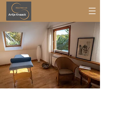
Ich biete Ihnen an, Ihren
Körper und Ihr seelisches
Wohlbefinden für sich zu
entdecken.
Ich möchte Ihnen Raum