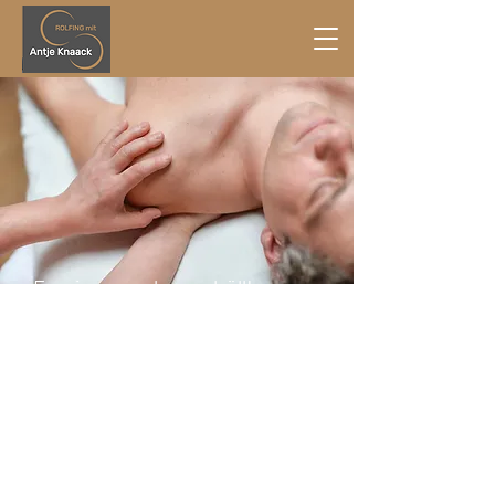
Fasziengewebe umhüllt
sämtliche Organe, Muskeln,
Gefäße, Knochen, Sehnen und
Bänder.
Die Faszien sind ein
komplexes Gewebesystem,